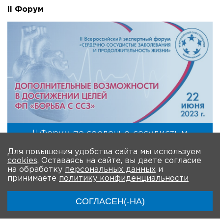
II Форум
II Форум по сердечно-сосудистым
заболеваниям
Для повышения удобства сайта мы используем
III Форум
cookies
. Оставаясь на сайте, вы даете согласие
на обработку
персональных данных
и
принимаете
политику конфиденциальности
СОГЛАСЕН(-НА)