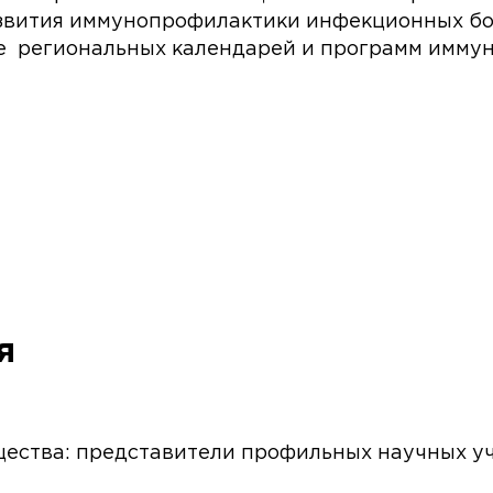
вития иммунопрофилактики инфекционных боле
е региональных календарей и программ имму
я
щества: представители профильных научных у