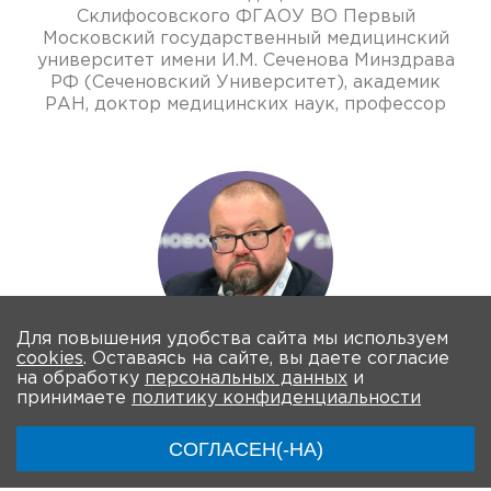
Склифосовского ФГАОУ ВО Первый
Московский государственный медицинский
университет имени И.М. Сеченова Минздрава
РФ (Сеченовский Университет), академик
РАН, доктор медицинских наук, профессор
Для повышения удобства сайта мы используем
cookies
. Оставаясь на сайте, вы даете согласие
на обработку
персональных данных
и
Олег Альмендеев
принимаете
политику конфиденциальности
Директор проектов Всероссийского союза
СОГЛАСЕН(-НА)
пациентов