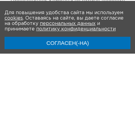
Председатель Комитета по охране здоровья
Государственной Думы Российской
Для повышения удобства сайта мы используем
Федерации
cookies
. Оставаясь на сайте, вы даете согласие
на обработку
персональных данных
и
принимаете
политику конфиденциальности
СОГЛАСЕН(-НА)
Евгения Котова
Заместитель Министра здравоохранения
Российской Федерации