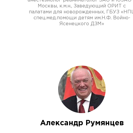
анестезиолог-реаниматолог ЗАО и ЮЗАО 
Москвы, к.м.н., Заведующий ОРИТ с
палатами для новорожденных, ГБУЗ «НП
спец.мед.помощи детям им.Н.Ф. Войно-
Ясенецкого ДЗМ»
Александр Румянцев