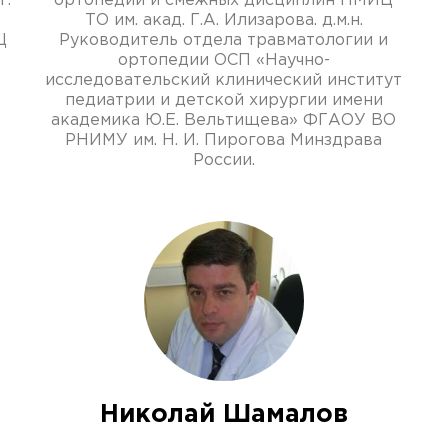
г.
ортопедии и смежных дисциплин НМИЦ
ТО им. акад. Г.А. Илизарова. д.м.н.
Ц
Руководитель отдела травматологии и
ортопедии ОСП «Научно-
исследовательский клинический институт
педиатрии и детской хирургии имени
академика Ю.Е. Вельтищева» ФГАОУ ВО
РНИМУ им. Н. И. Пирогова Минздрава
России.
Николай Шамалов