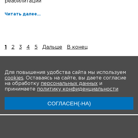
реабилитации
Читать далее...
1
2
3
4
5
Дальше
В конец
На главную
Для повышения удобства сайта мы используем
cookies
. Оставаясь на сайте, вы даете согласие
О мероприятии
Новости
Общая информация
на обработку
персональных данных
и
принимаете
политику конфиденциальности
Ключевые участники
Программа
Видео
СОГЛАСЕН(-НА)
Инструкции