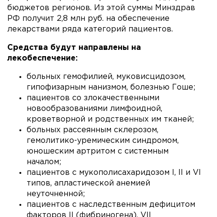
бюджетов регионов. Из этой суммы Минздрав
РФ получит 2,8 млн руб. на обеспечение
лекарствами ряда категорий пациентов.
Средства будут направлены на
лекобеспечение:
больных гемофилией, муковисцидозом,
гипофизарным нанизмом, болезнью Гоше;
пациентов со злокачественными
новообразованиями лимфоидной,
кроветворной и родственных им тканей;
больных рассеянным склерозом,
гемолитико-уремическим синдромом,
юношеским артритом с системным
началом;
пациентов с мукополисахаридозом I, II и VI
типов, апластической анемией
неуточненной;
пациентов с наследственным дефицитом
факторов II (фибриногена), VII