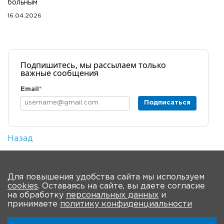
больным
16.04.2026
Подпишитесь, мы рассылаем только
важные сообщения
Email
*
Подписаться
Назад
Количество просмотров: 1
На главную
Для повышения удобства сайта мы используем
cookies
. Оставаясь на сайте, вы даете согласие
О мероприятии
Новости
Общая информация
на обработку
персональных данных
и
принимаете
политику конфиденциальности
Ключевые участники
Программа
Видео