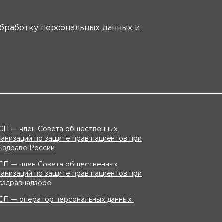
На главную
 обработку
персональных данных
и
идео
Инструкции
СП — член Совета общественных
ганизаций по защите прав пациентов при
нздраве России
СП — член Совета общественных
ганизаций по защите прав пациентов при
сздравнадзоре
СП — оператор персональных данных