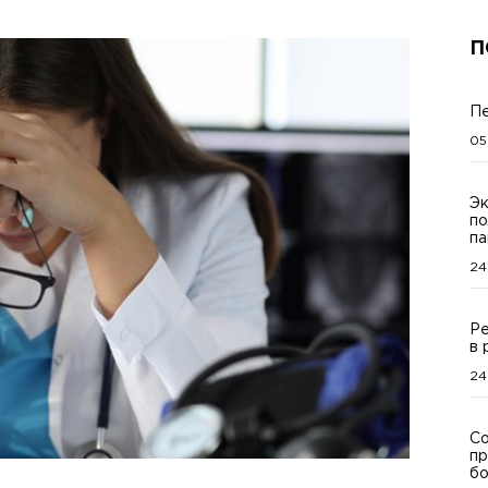
П
Пе
05
Эк
по
па
24
Ре
в 
24
Со
пр
бо