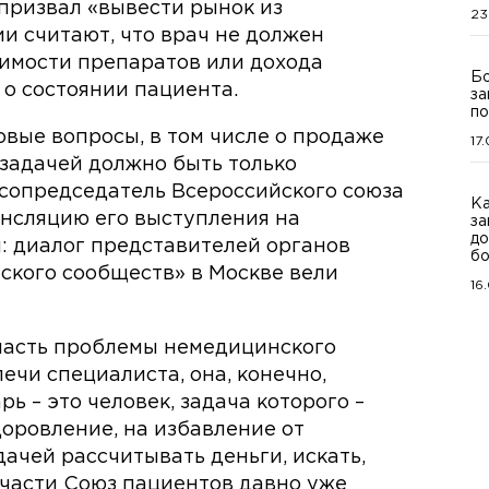
призвал «вывести рынок из
23
и считают, что врач не должен
оимости препаратов или дохода
Бо
 о состоянии пациента.
за
по
вые вопросы, в том числе о продаже
17
 задачей должно быть только
 сопредседатель Всероссийского союза
Ка
ансляцию его выступления на
за
до
 диалог представителей органов
бо
ского сообществ» в Москве вели
16
часть проблемы немедицинского
ечи специалиста, она, конечно,
ь – это человек, задача которого –
доровление, на избавление от
дачей рассчитывать деньги, искать,
й части Союз пациентов давно уже