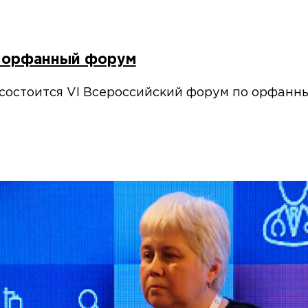
й орфанный форум
а состоится VI Всероссийский форум по орфан