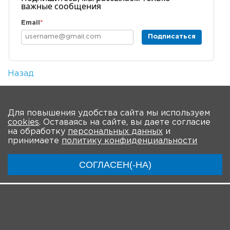
важные сообщения
Email
*
Подписаться
Назад
Количество просмотров: 2
На главную
Для повышения удобства сайта мы используем
cookies
. Оставаясь на сайте, вы даете согласие
О мероприятии
Новости
Общая информация
на обработку
персональных данных
и
принимаете
политику конфиденциальности
Ключевые участники
Программа
Видео
СОГЛАСЕН(-НА)
Инструкции