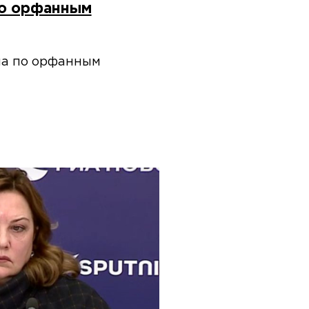
по орфанным
ма по орфанным