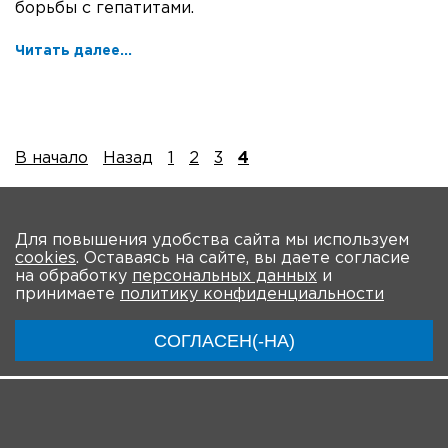
борьбы с гепатитами.
Читать далее...
В начало
Назад
1
2
3
4
На главную
Для повышения удобства сайта мы используем
cookies
. Оставаясь на сайте, вы даете согласие
О мероприятии
Новости
Общая информация
на обработку
персональных данных
и
принимаете
политику конфиденциальности
Ключевые участники
Программа
Видео
СОГЛАСЕН(-НА)
Инструкции