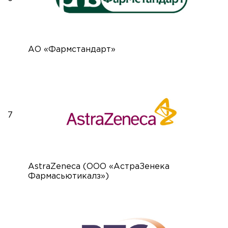
АО «Фармстандарт»
7
AstraZeneca (ООО «АстраЗенека
Фармасьютикалз»)