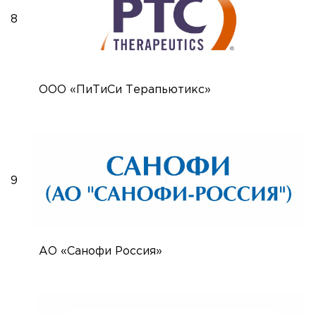
8
ООО «ПиТиСи Терапьютикс»
9
АО «Санофи Россия»