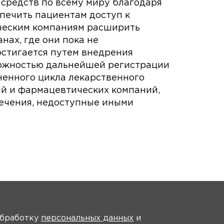
редств по всему миру благодаря
печить пациентам доступ к
ическим компаниям расширить
нах, где они пока не
остигается путем внедрения
можностью дальнейшей регистрации
ненного цикла лекарственного
ий и фармацевтических компаний,
ечения, недоступные иными
На главную
 обработку
персональных данных
и