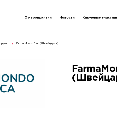
О мероприятии
Новости
Ключевые участни
орума
FarmaMondo S.A. (Швейцария)
FarmaMon
(Швейца