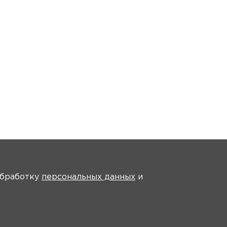
На главную
 обработку
персональных данных
и
део
Регистрация