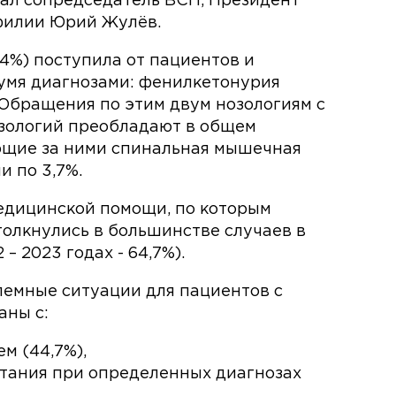
зал сопредседатель ВСП, Президент
филии Юрий Жулёв.
4%) поступила от пациентов и
умя диагнозами: фенилкетонурия
. Обращения по этим двум нозологиям с
озологий преобладают в общем
ющие за ними спинальная мышечная
 по 3,7%.
едицинской помощи, по которым
олкнулись в большинстве случаев в
– 2023 годах - 64,7%).
емные ситуации для пациентов с
аны с:
м (44,7%),
тания при определенных диагнозах