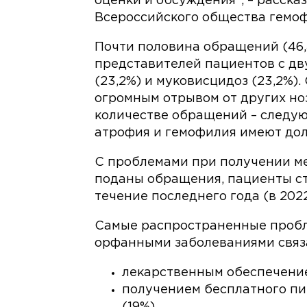
оценки и обсуждения", – расска
Всероссийского общества гемо
Почти половина обращений (46,
представителей пациентов с дв
(23,2%) и муковисцидоз (23,2%)
огромным отрывом от других н
количестве обращений – следу
атрофия и гемофилия имеют доли
С проблемами при получении м
поданы обращения, пациенты ст
течение последнего года (в 2022 
Самые распространенные пробл
орфанными заболеваниями связ
лекарственным обеспечение
получением бесплатного пи
(19%),