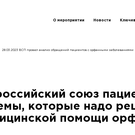
О мероприятии
Новости
Ключев
28.03.2023 ВСП провел анализ обращений пациентов с орфанными заболеваниями
российский союз паци
емы, которые надо ре
дицинской помощи ор