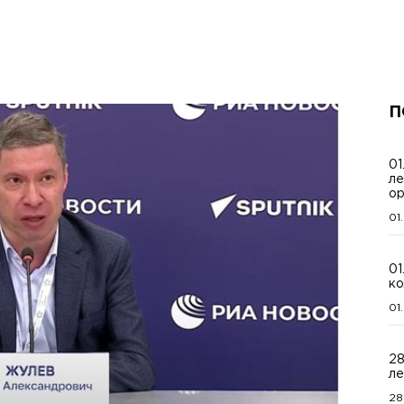
П
01
ле
ор
01
01
ко
01
28
ле
28