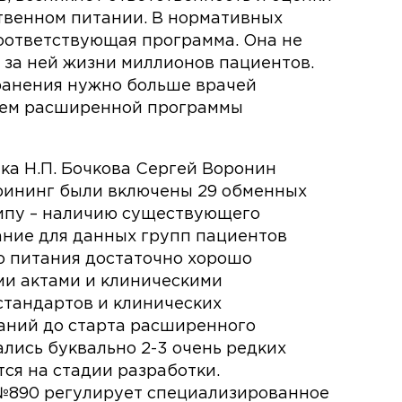
твенном питании. В нормативных
оответствующая программа. Она не
 за ней жизни миллионов пациентов.
хранения нужно больше врачей
нием расширенной программы
ка Н.П. Бочкова Сергей Воронин
крининг были включены 29 обменных
ипу – наличию существующего
ание для данных групп пациентов
о питания достаточно хорошо
и актами и клиническими
стандартов и клинических
аний до старта расширенного
ались буквально 2-3 очень редких
тся на стадии разработки.
№890 регулирует специализированное