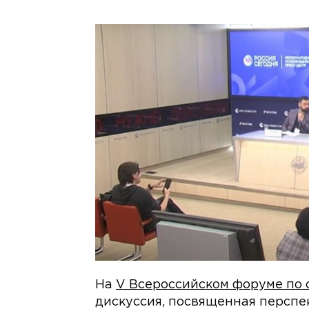
На
V Всероссийском форуме по
дискуссия, посвященная персп