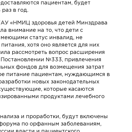
едоставляются пациентам, будет
 раз в год.
АУ «НМИЦ здоровья детей Минздрава
а внимание на то, что дети с
имеющими статус инвалид, не
итания, хотя оно является для них
ила рассмотреть вопрос расширения
в Постановлении №333, привлечения
льных фондов для возмещения затрат
ое питание пациентам, нуждающимся в
разработки новых законодательных
 существующие, которые касаются
изированными продуктами лечебного
нализа и проработки, будут включены
 форума по орфанным заболеваниям,
уссии власти и пациентского