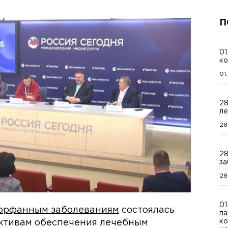
П
01
ко
01
28
ле
28
28
за
28
01
 орфанным заболеваниям
состоялась
па
ко
ективам обеспечения лечебным