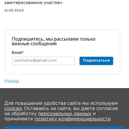
заинтересованное участие»
12.05.2023
Подпишитесь, мы рассылаем только
важные сообщения
Email
*
Подписаться
Назад
Количество просмотров: 3183
На главную
Для повышения удобства сайта мы используем
cookies
. Оставаясь на сайте, вы даете согласие
О мероприятии
Новости
Общая информация
на обработку
персональных данных
и
принимаете
политику конфиденциальности
Ключевые участники
Программа
Видео