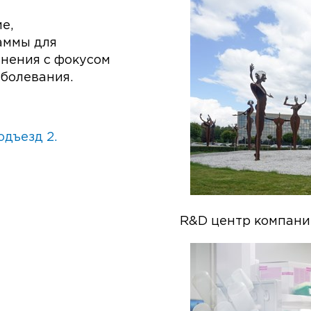
е,
аммы для
нения с фокусом
болевания.
подъезд 2.
R&D центр компан