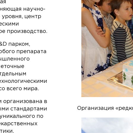
ая
иняющая научно-
 уровня, центр
ескими
е производство.
&D парком,
юбого препарата
мышленного
леточные
отдельным
ехнологическими
о всего мира.
 организована в
Организация «редк
ыми стандартами
уникального по
екарственных
тики.