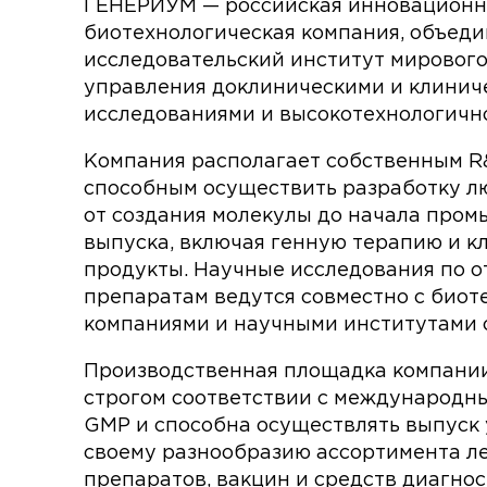
ГЕНЕРИУМ — российская инновационн
биотехнологическая компания, объед
исследовательский институт мирового
управления доклиническими и клинич
исследованиями и высокотехнологично
Компания располагает собственным R
способным осуществить разработку л
от создания молекулы до начала про
выпуска, включая генную терапию и к
продукты. Научные исследования по 
препаратам ведутся совместно с биот
компаниями и научными институтами с
Производственная площадка компании
строгом соответствии с международн
GMP и способна осуществлять выпуск 
своему разнообразию ассортимента л
препаратов, вакцин и средств диагнос