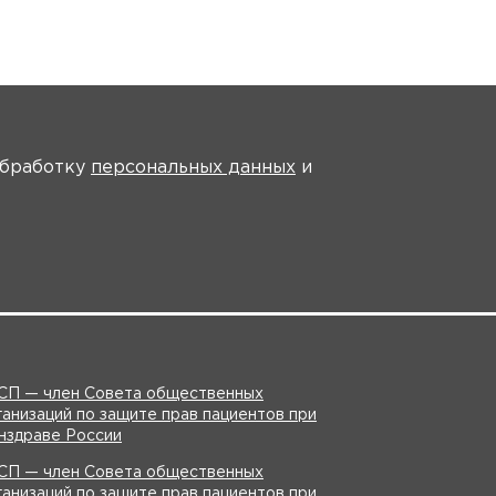
На главную
 обработку
персональных данных
и
идео
Инструкции
СП — член Совета общественных
ганизаций по защите прав пациентов при
нздраве России
СП — член Совета общественных
ганизаций по защите прав пациентов при