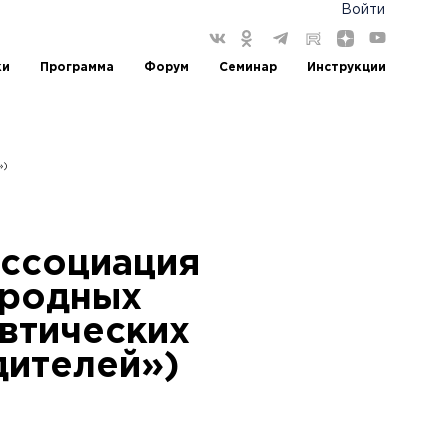
Войти
ки
Программа
Форум
Семинар
Инструкции
»)
Ассоциация
родных
втических
дителей»)