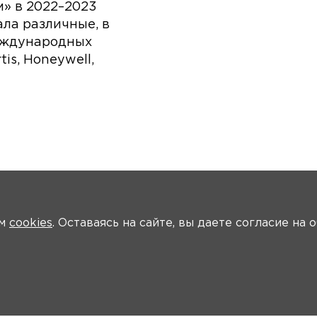
» в 2022–2023
ала различные, в
международных
is, Honeywell,
ем
cookies
. Оставаясь на сайте, вы даете согласие на
ости
Общая информация
Ключевые участники
Программа
В