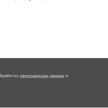
На главную
 обработку
персональных данных
и
идео
Инструкции