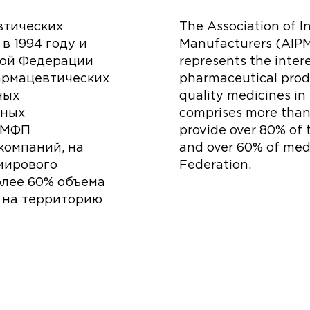
втических
The Association of I
в 1994 году и
Manufacturers (AIPM)
кой Федерации
represents the intere
армацевтических
pharmaceutical produ
ных
quality medicines in
нных
comprises more than
 АМФП
provide over 80% of 
компаний, на
and over 60% of med
мирового
Federation.
олее 60% объема
 на территорию