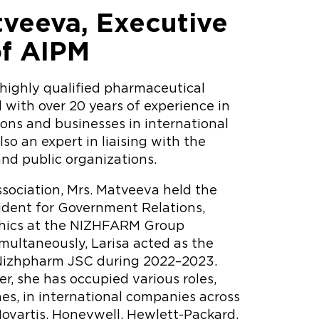
tveeva, Executive
of AIPM
 highly qualified pharmaceutical
 with over 20 years of experience in
ns and businesses in international
lso an expert in liaising with the
nd public organizations.
ssociation, Mrs. Matveeva held the
sident for Government Relations,
Ethics at the NIZHFARM Group
multaneously, Larisa acted as the
 Nizhpharm JSC during 2022–2023.
r, she has occupied various roles,
nes, in international companies across
Novartis, Honeywell, Hewlett-Packard.