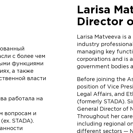
Larisa Ma
Director 
Larisa Matveeva is a
industry professional
рованный
managing key functio
сли с более чем
corporations and is a
выми функциями
government bodies a
ях, а также
рственной власти
Before joining the A
position of Vice Pre
Legal Affairs, and 
ва работала на
(formerly STADA). Si
General Director of
м вопросам и
Throughout her caree
ex. STADA).
including regional o
занности
different sectors — 