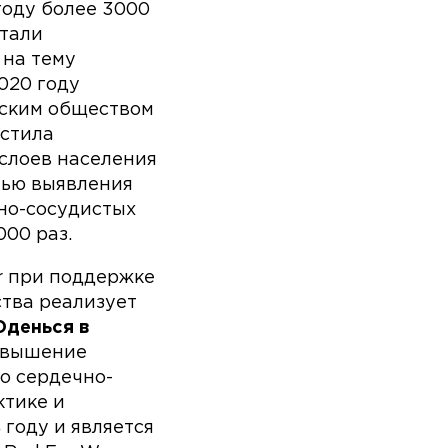
году более 3000
стали
 на тему
020 году
еским обществом
устила
слоев населения
елью выявления
но-сосудистых
000 раз.
r при поддержке
тва реализует
Оденься в
повышение
о сердечно-
ктике и
 году и является