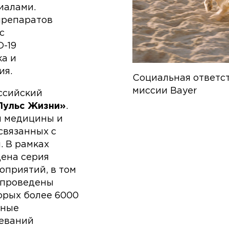
иалами.
препаратов
с
-19
а и
ия.
Социальная ответст
миссии Bayer
оссийский
Пульс Жизни»
.
й медицины и
связанных с
. В рамках
дена серия
приятий, в том
 проведены
орых более 6000
ьные
леваний