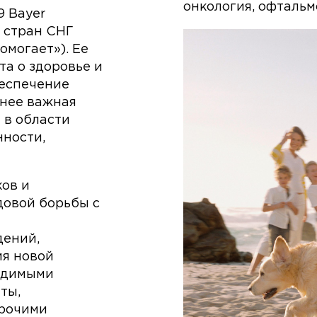
онкология, офтальм
9 Bayer
 стран СНГ
омогает»). Ее
а о здоровье и
беспечение
енее важная
 в области
нности,
ов и
довой борьбы с
дений,
я новой
одимыми
ты,
рочими