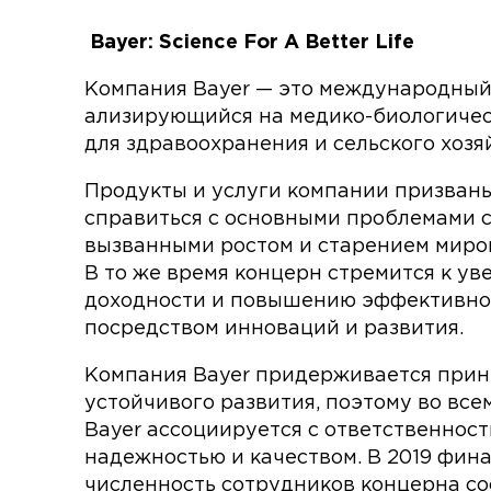
Bayer: Science For A Better Life
Компания Bayer — это международный 
ализирующийся на медико-биологиче
для здравоохранения и сельского хозя
Продукты и услуги компании призван
справиться с основными проблемами 
вызванными ростом и старением миров
В то же вре­мя концерн стремится к у
доходности и повышению эффективно
посредством инноваций и развития.
Компания Bayer придерживается при
устойчивого развития, поэтому во все
Bayer ассоциируется с ответственност
надежностью и каче­ством. В 2019 фин
численность сотрудников концерна со