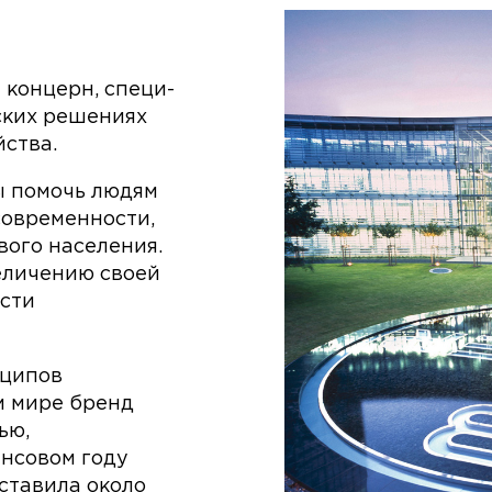
концерн, специ­
ских решениях
йства.
ы помочь людям
современности,
ого населения.
величению своей
сти
нципов
м мире бренд
ью,
ансовом году
ставила около