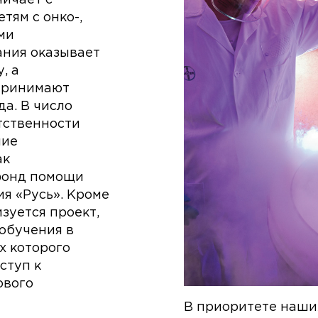
ям с онко-,
ми
ания оказывает
, а
принимают
а. В число
тственности
шие
ак
фонд помощи
ия «Русь». Кроме
изуется проект,
обучения в
х которого
ступ к
ового
В приоритете наших