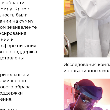
ы в области
 миру. Кроме
ьность были
ании на сумму
ом эквиваленте
нсирования
аний и
 сфере питания
вы по поддержке
едставлены
Исследования комп
инновационных мо
орительные и
я жизненно
ового образа
поддержки
ения.
ничает с