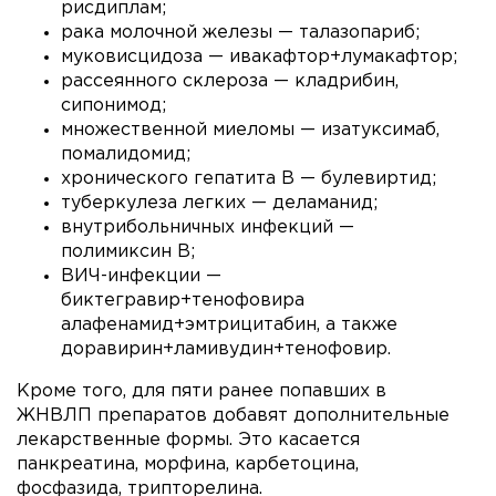
рисдиплам;
рака молочной железы — талазопариб;
муковисцидоза — ивакафтор+лумакафтор;
рассеянного склероза — кладрибин,
сипонимод;
множественной миеломы — изатуксимаб,
помалидомид;
хронического гепатита B — булевиртид;
туберкулеза легких — деламанид;
внутрибольничных инфекций —
полимиксин В;
ВИЧ-инфекции —
биктегравир+тенофовира
алафенамид+эмтрицитабин, а также
доравирин+ламивудин+тенофовир.
Кроме того, для пяти ранее попавших в
ЖНВЛП препаратов добавят дополнительные
лекарственные формы. Это касается
панкреатина, морфина, карбетоцина,
фосфазида, трипторелина.