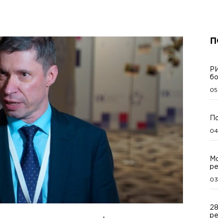
П
РИ
бо
05
По
04
Мо
ре
03
28
ре