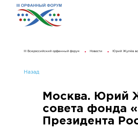
III Всероссийский орфанный форум
Новости
Юрий Жулёв вош
Назад
Москва. Юрий 
совета фонда «
Президента Ро