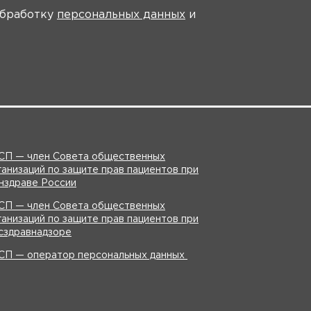
На главную
 обработку
персональных данных
и
СП — член Совета общественных
ганизаций по защите прав пациентов при
нздраве России
СП — член Совета общественных
ганизаций по защите прав пациентов при
сздравнадзоре
СП — оператор персональных данных