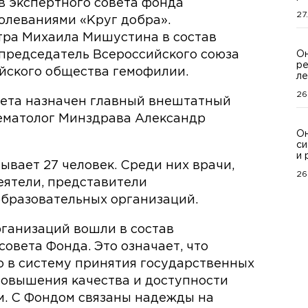
в экспертного совета фонда
27
олеваниями «Круг добра».
ра Михаила Мишустина в состав
председатель Всероссийского союза
Он
ре
йского общества гемофилии.
ле
26
вета назначен главный внештатный
гематолог Минздрава Александр
Он
си
и 
вает 27 человек. Среди них врачи,
26
еятели, представители
образовательных организаций.
ганизаций вошли в состав
совета Фонда. Это означает, что
 в систему принятия государственных
повышения качества и доступности
. С Фондом связаны надежды на