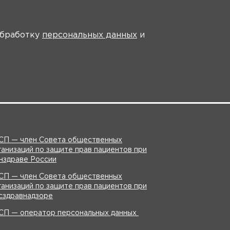
На главную
 обработку
персональных данных
и
СП — член Совета общественных
ганизаций по защите прав пациентов при
нздраве России
СП — член Совета общественных
ганизаций по защите прав пациентов при
сздравнадзоре
СП — оператор персональных данных