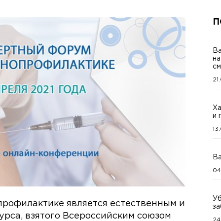
П
Ва
на
см
21
Ха
и 
13
Ва
04
Уб
рофилактике является естественным и
за
рса, взятого Всероссийским союзом
24