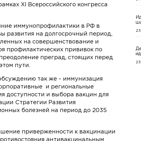
амках ХI Всероссийского конгресса
Ид
ша
яние иммунопрофилактики в РФ в
23
ы развития на долгосрочный период,
ленных на совершенствование и
Де
я профилактических прививок по
ид
 преодоление преград, стоящих перед
23
этом пути.
 обсуждению так же – иммунизация
 корпоративные и региональные
я доступности и выбора вакцин для
ации Стратегии Развития
онных болезней на период до 2035
ышение приверженности к вакцинации
противостояния антивакцинальным