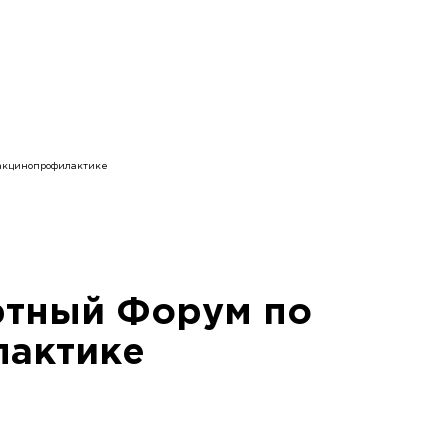
акцинопрофилактике
ртный Форум по
лактике