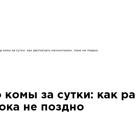
до комы за сутки: как распознать менингококк, пока не поздно
 комы за сутки: как р
ока не поздно