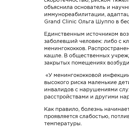
скоротечностью, риском тяжел
объяснила основатель и научн
иммунореабилитации, адапта
Grand Clinic Ольга Шуппо в бе
Единственным источником воз
заболевший человек: либо с к
менингококков. Распространен
кашле. В общественных учрежд
закрытых помещениях возбуди
«У менингококковой инфекции 
высокого риска маленькие де
инвалидов с нарушениями слух
расстройствами и другими нар
Как правило, болезнь начинает
проявляется слабостью, потли
температуры.