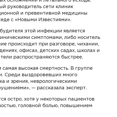
ых осложнений и летального исхода,
ый руководитель сети клиник
ционной и превентивной медицины
седе с «Новыми Известиями».
будителя этой инфекции является
линическими симптомами, либо носитель
ие происходит при разговоре, чихании,
ениях, офисах, детских садах, школах и
тели распространяются быстрее.
самая высокая смертность. В группе
ти. Среди выздоровевших много
а и зрения, неврологическими
ушениями», — рассказала эксперт.
ся остро, хотя у некоторых пациентов
востью, головной болью, повышением