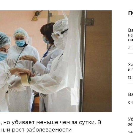
П
Ва
на
см
21
Ха
и 
13
Ва
04
Уб
 но убивает меньше чем за сутки. В
за
ный рост заболеваемости
24