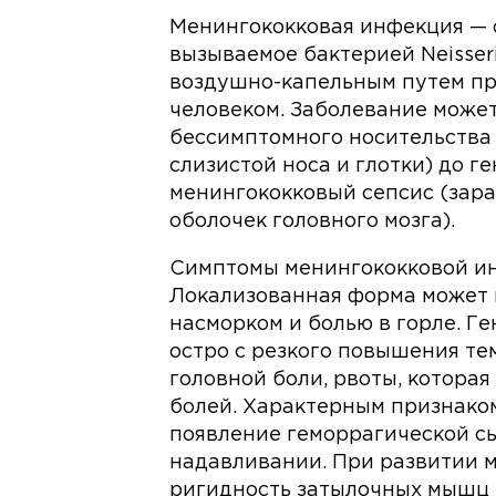
Менингококковая инфекция — 
вызываемое бактерией Neisseri
воздушно-капельным путем пр
человеком. Заболевание может
бессимптомного носительства
слизистой носа и глотки) до г
менингококковый сепсис (зара
оболочек головного мозга).
Симптомы менингококковой ин
Локализованная форма может 
насморком и болью в горле. 
остро с резкого повышения те
головной боли, рвоты, котора
болей. Характерным признаком
появление геморрагической сы
надавливании. При развитии 
ригидность затылочных мышц 