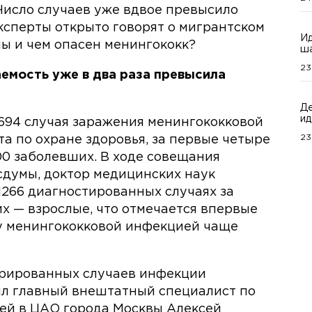
Число случаев уже вдвое превысило
ксперты открыто говорят о мигрантском
Ид
мы и чем опасен менингококк?
ша
23
емость уже в два раза превысила
Де
ид
 694 случая заражения менингококковой
23
а по охране здоровья, за первые четыре
0 заболевших. В ходе совещания
сдумы, доктор медицинских наук
1266 диагностированных случаях за
их — взрослые, что отмечается впервые
ку менингококковой инфекцией чаще
трированных случаев инфекции
ил главный внештатный специалист по
ей в ЦАО города Москвы Алексей