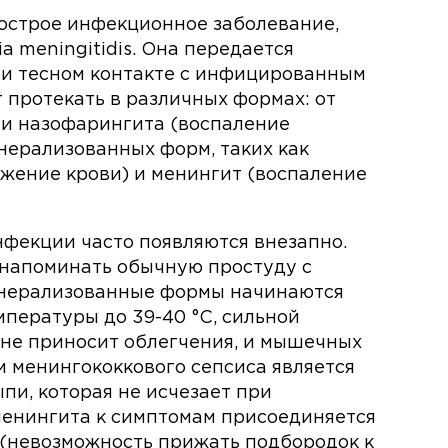
острое инфекционное заболевание,
a meningitidis. Она передается
и тесном контакте с инфицированным
 протекать в различных формах: от
 и назофарингита (воспаление
енерализованных форм, таких как
жение крови) и менингит (воспаление
фекции часто появляются внезапно.
напоминать обычную простуду с
Генерализованные формы начинаются
мпературы до 39-40 °C, сильной
я не приносит облегчения, и мышечных
 менингококкового сепсиса является
пи, которая не исчезает при
менингита к симптомам присоединяется
(невозможность прижать подбородок к