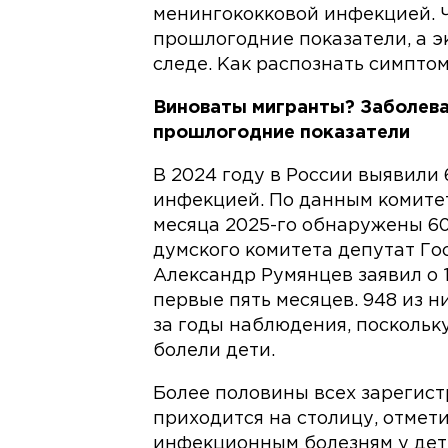
менингококковой инфекцией. 
прошлогодние показатели, а э
следе. Как распознать симпто
Виноваты мигранты? Заболева
прошлогодние показатели
В 2024 году в России выявили
инфекцией. По данным комитет
месяца 2025-го обнаружены 60
думского комитета депутат Го
Александр Румянцев заявил о 
первые пять месяцев. 948 из н
за годы наблюдения, посколь
болели дети.
Более половины всех зарегис
приходится на столицу, отмет
инфекционным болезням у дет