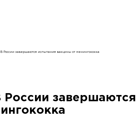
: В России завершаются испытания вакцины от менингококка
В России завершаются
нингококка