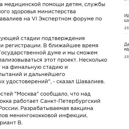
а медицинской помощи детям, службы
ого здоровья министерства
Ид
авалиев на VI Экспертном форуме по
ша
23
рующей стадии подтверждения
Де
и регистрации. В ближайшее время
ид
Государственной думе и мы сможем
23
ализовываться этот проект. Несколько
т на финальную стадию и
пытаний и дальнейшего
 удостоверений", - сказал Шавалиев.
стей "Москва" сообщало, что над
окка работает Санкт-Петербургский
России. Разрабатываемая вакцина
пов менингококковой инфекции,
риант В.