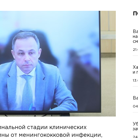
П
Ва
на
см
21
Ха
и 
13
Ва
04
Уб
инальной стадии клинических
за
ины от менингококковой инфекции,
24