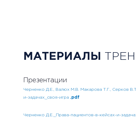
МАТЕРИАЛЫ
ТРЕН
Презентации
Черненко Д.Е., Валюх М.В. Макарова Т.Г., Серков В
и-задачах_своя-игра
.pdf
Черненко Д.Е._Права-пациентов-в-кейсах-и-задача