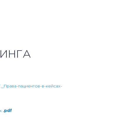
ИНГА
.Т._Права-пациентов-в-кейсах-
х
.pdf