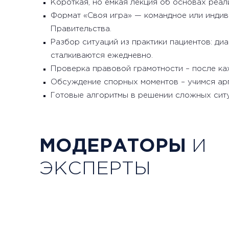
Короткая, но емкая лекция об основах реал
Формат «Своя игра» — командное или индив
Правительства.
Разбор ситуаций из практики пациентов: диа
сталкиваются ежедневно.
Проверка правовой грамотности – после каж
Обсуждение спорных моментов – учимся арг
Готовые алгоритмы в решении сложных ситу
МОДЕРАТОРЫ
И
Валюх Марина Василь
ЭКСПЕРТЫ
Эксперт горячей линии ВС
СПбРООИБРС «Опора-М»