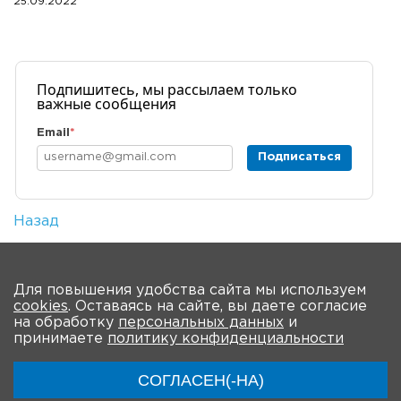
25.09.2022
Подпишитесь, мы рассылаем только
важные сообщения
Email
*
Подписаться
Назад
Количество просмотров: 1
На главную
Для повышения удобства сайта мы используем
cookies
. Оставаясь на сайте, вы даете согласие
О Форуме
Участники
Программа
на обработку
персональных данных
и
принимаете
политику конфиденциальности
Материалы
Новости
Трансляция
СОГЛАСЕН(-НА)