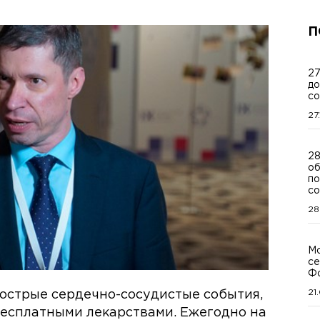
П
27
до
со
27
28
об
по
со
28
Мо
се
Ф
21
 острые сердечно-сосудистые события,
есплатными лекарствами. Ежегодно на