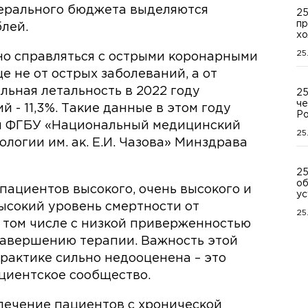
дерального бюджета выделяются
25
пр
блей.
хо
25
но справляться с острыми коронарными
 не от острых заболеваний, а от
льная летальность в 2022 году
25
че
 - 11,3%. Такие данные в этом году
Ро
и ФГБУ «Национальный медицинский
25
логии им. ак. Е.И. Чазова» Минздрава
25
об
пациентов высокого, очень высокого и
ус
Высокий уровень смертности от
25
в том числе с низкой приверженностью
авершению терапии. Важность этой
рактике сильно недооценена – это
ациентское сообщество.
 лечение пациентов с хронической