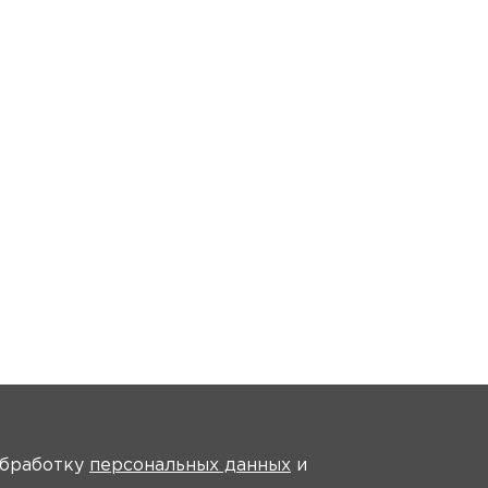
На главную
 обработку
персональных данных
и