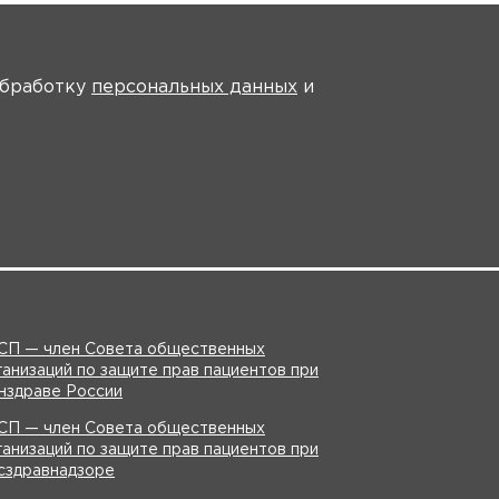
 обработку
персональных данных
и
На главную
СП — член Совета общественных
ганизаций по защите прав пациентов при
нздраве России
СП — член Совета общественных
ганизаций по защите прав пациентов при
сздравнадзоре