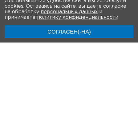
Для повышения удобства сайта мы используем
cookies
. Оставаясь на сайте, вы даете согласие
на обработку
персональных данных
и
принимаете
политику конфиденциальности
СОГЛАСЕН(-НА)
На главную
О мероприятии
Новости
Общая информация
Ключевые участники
Программа
Видео
Инструкции