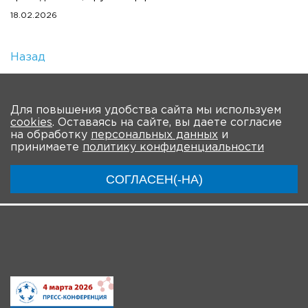
18.02.2026
Назад
Количество просмотров: 201
На главную
Для повышения удобства сайта мы используем
cookies
. Оставаясь на сайте, вы даете согласие
О мероприятии
Новости
Общая информация
на обработку
персональных данных
и
принимаете
политику конфиденциальности
Ключевые участники
Программа
Видео
СОГЛАСЕН(-НА)
Инструкции