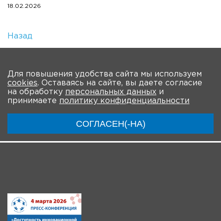
18.02.2026
Назад
Количество просмотров: 1
На главную
Для повышения удобства сайта мы используем
cookies
. Оставаясь на сайте, вы даете согласие
О мероприятии
Новости
Общая информация
на обработку
персональных данных
и
принимаете
политику конфиденциальности
Ключевые участники
Программа
Видео
СОГЛАСЕН(-НА)
Инструкции