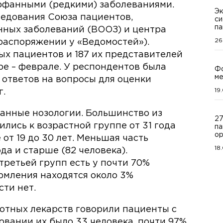
рфанными (редкими) заболеваниями.
Эк
ледования Союза пациентов,
си
па
нных заболеваний (ВООЗ) и центра
26
 распоряжении у «Ведомостей»).
ых пациентов и 187 их представителей
ре – феврале. У респондентов была
Ф
м
 ответов на вопросы для оценки
19
г.
анные нозологии. Большинство из
27
ились к возрастной группе от 31 года
па
ор
е от 19 до 30 лет. Меньшая часть
18
да и старше (82 человека).
третьей групп есть у почти 70%
рмления находятся около 3%
ти нет.
готных лекарств говорили пациенты с
овании их было 33 человека, почти 97%