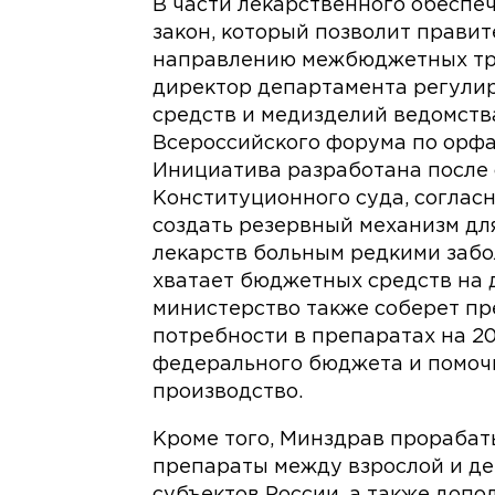
В части лекарственного обеспе
закон, который позволит правит
направлению межбюджетных тр
директор департамента регули
средств и медизделий ведомств
Всероссийского форума по орфа
Инициатива разработана после 
Конституционного суда, соглас
создать резервный механизм дл
лекарств больным редкими забо
хватает бюджетных средств на д
министерство также соберет п
потребности в препаратах на 20
федерального бюджета и помоч
производство.
Кроме того, Минздрав прораба
препараты между взрослой и де
субъектов России, а также допо