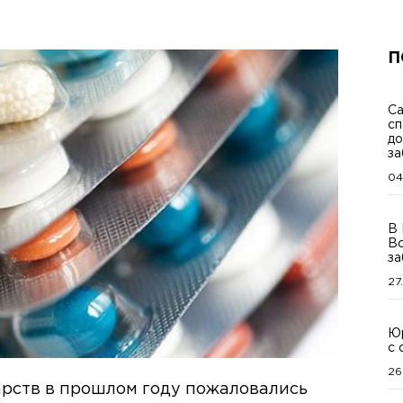
П
Са
сп
до
за
04
В 
Вс
за
27
Юр
с 
26
арств в прошлом году пожаловались