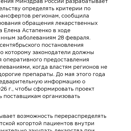
чения Минздрав России разрабатывает
ельству определять критерии по
ансфертов регионам, сообщила
рования обращения лекарственных
а Елена Астапенко в ходе
нным заболеваниям 28 февраля.
сентябрьского постановления
но которому законодатели должны
я оперативного предоставления
леваниями, когда властям регионов не
орогие препараты. До мая этого года
редварительную информацию о
26 г., чтобы сформировать проект
ь поставщикам организовать
тывает возможность перераспределять
тской когортой пациентов внутри
лнительно закупать лекарства при