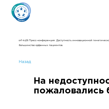
orf-ks26 Пресс-конференция. Доступность инновационной генетическ
большинство орфанных пациентов
Назад
На недоступнос
пожаловались 