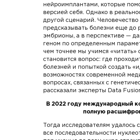
нейроимплантами, которые помо
версией себя. Однако в реально
другой сценарий. Человечество
предсказывать болезни еще до 
эмбрионы, а в перспективе — д
геном по определенным парамет
чем точнее мы учимся «читать» 
становится вопрос: где проход
болезней и попыткой создать «
возможностях современной меди
вопросах, связанных с генетиче
рассказали эксперты Data Fusio
В 2022 году международный к
полную расшифров
Тогда исследователям удалось с
все последовательности нуклео