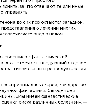
тся перейти от простого
яснить, за что отвечают те или иные
о управлять.
генома до сих пор остаются загадкой,
 представления о лечении многих
человеческого вида в целом.
ня
о совершило «фантастический
еловека, отмечает заведующий отделом
ства, гинекологии и репродуктологии
ы воспринимались скорее, как дорогое
 научной фантастики. Сегодня они
дицины. «Мы имеем фантастические
 оценки риска различных болезней», —