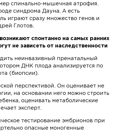
имер спинально-мышечная атрофия.
оде синдрома Дауна. А есть
ль играют сразу множество генов и
дрей Глотов.
возникают спонтанно на самых ранних
огут не зависеть от наследственности
одить неинвазивный пренатальный
котором ДНК плода анализируется по
та (биопсии).
еской перспективой. Он оценивает не
гии, на основании него можно строить
ребенка, оценивать метаболические
мечает эксперт.
ическое тестирование эмбрионов при
ертельно опасные моногенные