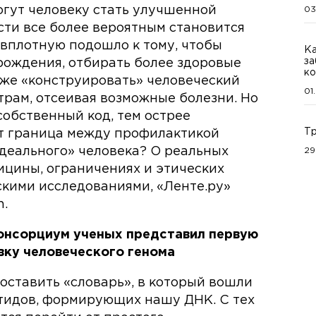
гут человеку стать улучшенной
03
сти все более вероятным становится
 вплотную подошло к тому, чтобы
Ка
за
рождения, отбирать более здоровые
ко
аже «конструировать» человеческий
01
рам, отсеивая возможные болезни. Но
собственный код, тем острее
Тр
ит граница между профилактикой
идеального» человека? О реальных
29
цины, ограничениях и этических
скими исследованиями, «Ленте.ру»
n.
онсорциум ученых представил первую
ку человеческого генома
оставить «словарь», в который вошли
тидов, формирующих нашу ДНК. С тех