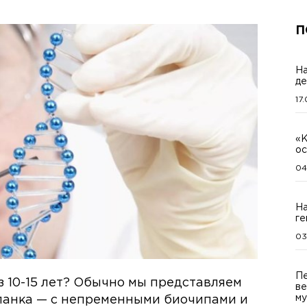
П
На
де
17
«К
ос
04
На
ге
03
Пе
з 10-15 лет? Обычно мы представляем
ве
му
панка — с непременными биочипами и