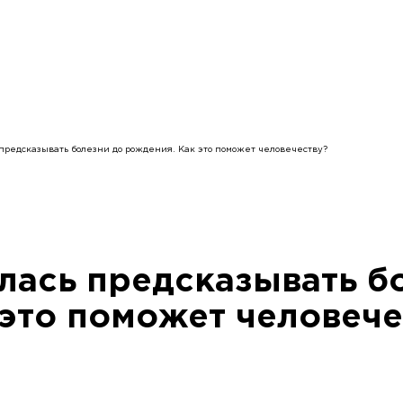
 предсказывать болезни до рождения. Как это поможет человечеству?
лась предсказывать б
это поможет человече