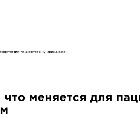
меняется для пациентов с муковисцидозом
 что меняется для пац
ом