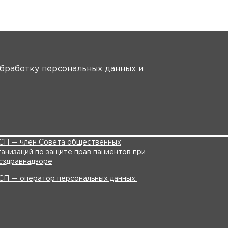
На главную
 обработку
персональных данных
и
СП — член Совета общественных
ганизаций по защите прав пациентов при
нздраве России
СП — член Совета общественных
ганизаций по защите прав пациентов при
сздравнадзоре
СП — оператор персональных данных