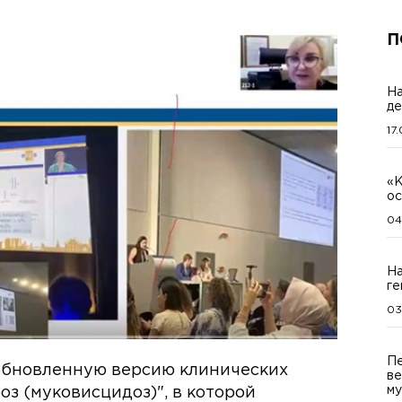
П
На
де
17
«К
ос
04
На
ге
03
Пе
обновленную версию клинических
ве
му
з (муковисцидоз)", в которой