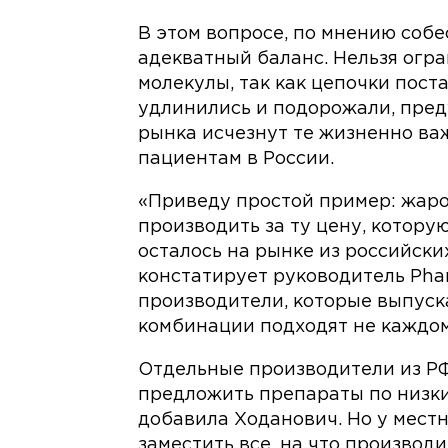
В этом вопросе, по мнению соб
адекватный баланс. Нельзя огр
молекулы, так как цепочки пост
удлинились и подорожали, пред
рынка исчезнут те жизненно ва
пациентам в России.
«Приведу простой пример: жар
производить за ту цену, которую
осталось на рынке из российских
констатирует руководитель Pharm
производители, которые выпус
комбинации подходят не каждом
Отдельные производители из Р
предложить препараты по низки
добавила Ходанович. Но у мест
заместить все, на что произво