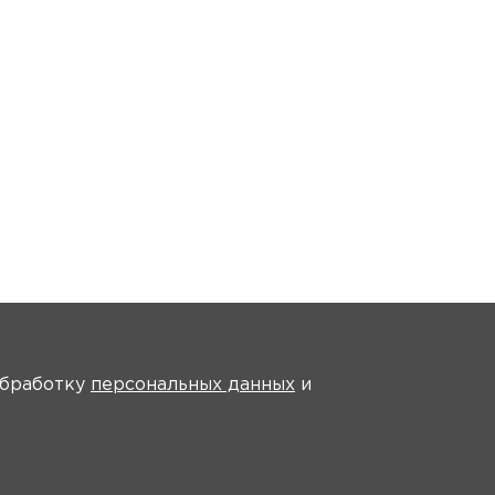
На главную
 обработку
персональных данных
и
Инструкции