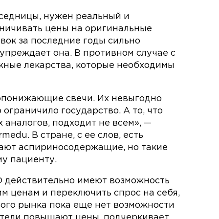
еседницы, нужен реальный и
аничивать цены на оригинальные
авок за последние годы сильно
упреждает она. В противном случае с
жные лекарства, которые необходимы
опонижающие свечи. Их невыгодно
 ограничило государство. А то, что
 аналогов, подходит не всем», —
edu. В стране, с ее слов, есть
кают аспириносодержащие, но такие
у пациенту.
Ф действительно имеют возможность
м ценам и переключить спрос на себя,
ного рынка пока еще нет возможности
дители повышают цены, подчеркивает