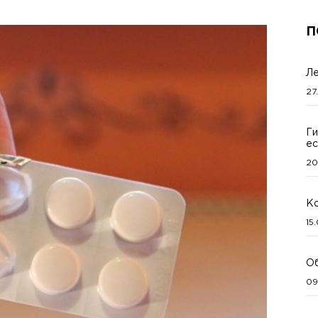
П
Ле
27
Ги
ес
20
Ко
15
Об
09