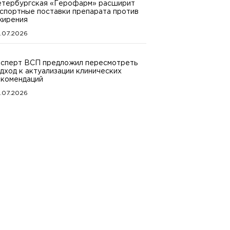
тербургская «Герофарм» расширит
спортные поставки препарата против
жирения
.07.2026
сперт ВСП предложил пересмотреть
дход к актуализации клинических
комендаций
.07.2026