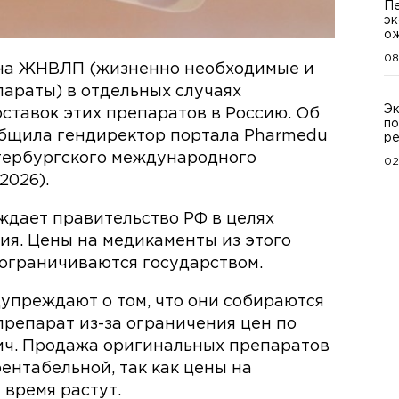
Пе
эк
о
08
на ЖНВЛП (жизненно необходимые и
араты) в отдельных случаях
Эк
тавок этих препаратов в Россию. Об
по
общила гендиректор портала Pharmedu
ре
тербургского международного
02
2026).
ждает правительство РФ в целях
ия. Цены на медикаменты из этого
 ограничиваются государством.
упреждают о том, что они собираются
препарат из-за ограничения цен по
ч. Продажа оригинальных препаратов
рентабельной, так как цены на
 время растут.