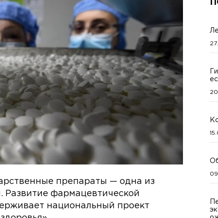
П
Ле
27
Ги
ес
20
Ко
15
Об
09
рственные препараты — одна из
. Развитие фармацевтической
Пе
ерживает национальный проект
эк
здоровья».
о