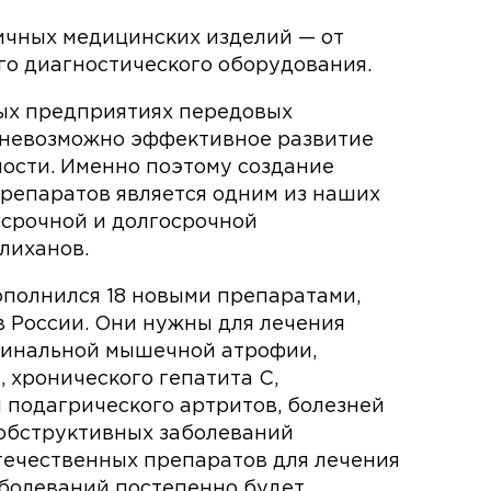
ичных медицинских изделий — от
го диагностического оборудования.
ых предприятиях передовых
 невозможно эффективное развитие
сти. Именно поэтому создание
репаратов является одним из наших
срочной и долгосрочной
лиханов.
полнился 18 новыми препаратами,
в России. Они нужны для лечения
спинальной мышечной атрофии,
, хронического гепатита С,
 подагрического артритов, болезней
 обструктивных заболеваний
течественных препаратов для лечения
аболеваний постепенно будет