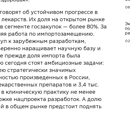
08
говорят об устойчивом прогрессе в
лекарств. Их доля на открытом рынке
Эк
в сегменте госзакупок — более 80%. За
по
ре
няя работа по импортозамещению.
уп к зарубежным разработкам,
02
веренно наращивает научную базу и
де прежде доля импорта была
 сегодня стоят амбициозные задачи:
олю стратегически значимых
ностью произведенных в России,
лекарственных препаратов и 3,4 тыс.
 в клиническую практику не менее
жке нацпроекта разработок. А долю
й в общем рынке предстоит поднять