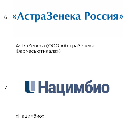
6
AstraZeneca (ООО «АстраЗенека
Фармасьютикалз»)
7
«Нацимбио»