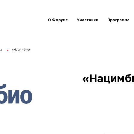
О Форуме
Участники
Программа
ма
«Нацимбио»
«Нацимб