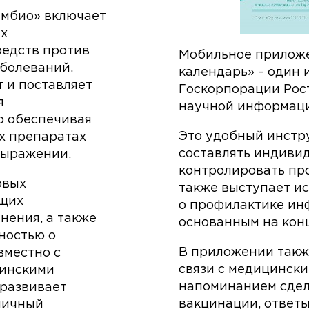
имбио» включает
ых
редств против
Мобильное приложе
болеваний.
календарь» – один 
 и поставляет
Госкорпорации Рост
я
научной информаци
о обеспечивая
Это удобный инстр
х препаратах
составлять индиви
выражении.
контролировать пр
овых
также выступает и
ющих
о профилактике ин
нения, а также
основанным на кон
ностью о
В приложении такж
вместно с
связи с медицински
цинскими
напоминанием сдела
 развивает
вакцинации, ответы
личный