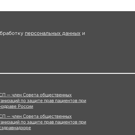
На главную
 обработку
персональных данных
и
ансляции
СП — член Совета общественных
ганизаций по защите прав пациентов при
нздраве России
СП — член Совета общественных
ганизаций по защите прав пациентов при
сздравнадзоре