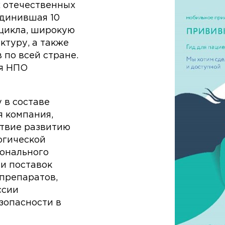
х отечественных
динившая 10
цикла, широкую
туру, а также
по всей стране.
ия НПО
 в составе
я компания,
ствие развитию
огической
онального
 и поставок
препаратов,
ссии
зопасности в