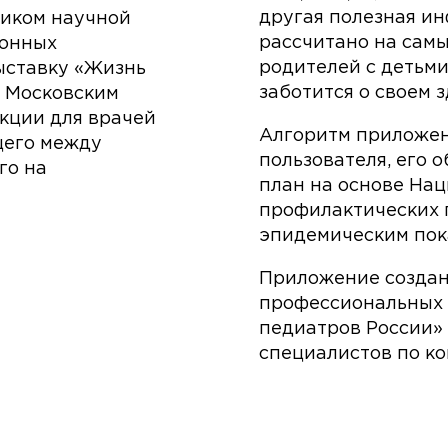
другая полезная и
ником научной
рассчитано на сам
ионных
родителей с детьми
ыставку «Жизнь
заботится о своем з
с Московским
кции для врачей
Алгоритм приложен
щего между
пользователя, его 
го на
план на основе На
профилактических 
эпидемическим пок
Приложение создан
профессиональных 
педиатров России»
специалистов по к