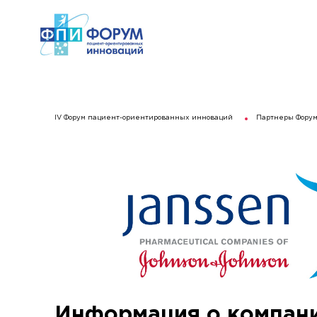
IV Форум пациент-ориентированных инноваций
Партнеры Фору
Информация о компан