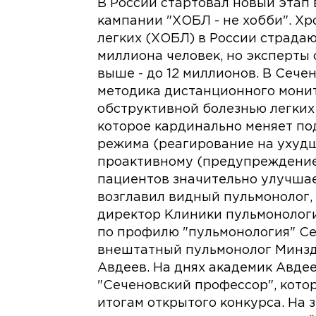
В России стартовал новый эта
кампании "ХОБЛ - не хобби". Х
легких (ХОБЛ) в России страда
миллиона человек, но эксперты
выше - до 12 миллионов. В Сеч
методика дистанционного мони
обструктивной болезнью легких
которое кардинально меняет под
режима (реагирование на ухудш
проактивному (предупреждение 
пациентов значительно улучшае
возглавил видный пульмонолог
директор Клиники пульмонолог
по профилю "пульмонология" Се
внештатный пульмонолог Минзд
Авдеев. На днях академик Авдее
"Сеченовский профессор", кото
итогам открытого конкурса. На