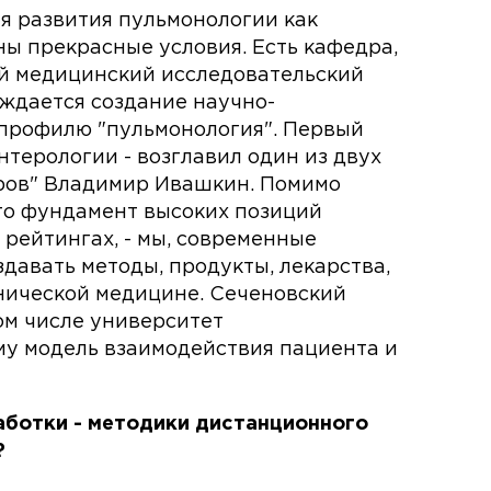
я развития пульмонологии как
ы прекрасные условия. Есть кафедра,
ый медицинский исследовательский
суждается создание научно-
 профилю "пульмонология". Первый
нтерологии - возглавил один из двух
ров" Владимир Ивашкин. Помимо
это фундамент высоких позиций
рейтингах, - мы, современные
давать методы, продукты, лекарства,
нической медицине. Сеченовский
ом числе университет
му модель взаимодействия пациента и
аботки - методики дистанционного
?