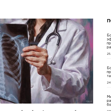
П
Бо
эф
пр
ра
25
Бо
пр
та
24
Ми
ра
бо