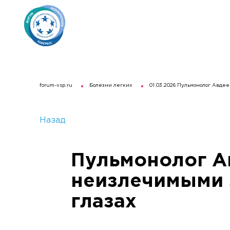
forum-vsp.ru
Болезни легких
01.03.2026 Пульмонолог Авде
Назад
Пульмонолог Ав
неизлечимыми 
глазах