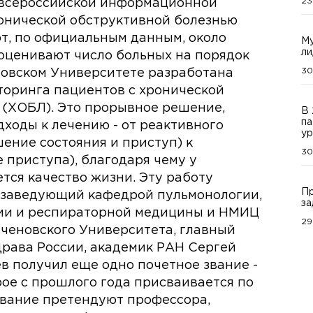
23
п всероссийской информационной
ронической обструктивной болезнью
ют, по официальным данным, около
Му
ли
 оценивают число больных на порядок
30
еновском Университете разработана
торинга пациентов с хронической
 (ХОБЛ). Это прорывное решение,
В 
па
ходы к лечению - от реактивного
ур
ение состояния и приступ) к
30
приступа), благодаря чему у
тся качество жизни. Эту работу
Пр
, заведующий кафедрой пульмонологии,
за
ии и респираторной медицины и НМИЦ
29
ченовского Университета, главный
рава России, академик РАН Сергей
в получил еще одно почетное звание -
рое с прошлого года присваивается по
 звание претендуют профессора,