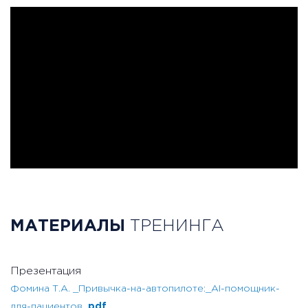
МАТЕРИАЛЫ
ТРЕНИНГА
Презентация
Фомина Т.А. _Привычка-на-автопилоте:_AI-помощник-
для-пациентов
.pdf