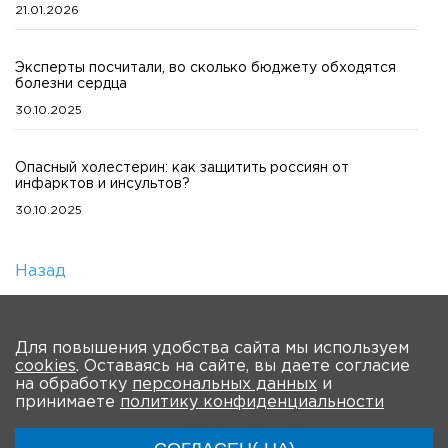
21.01.2026
Эксперты посчитали, во сколько бюджету обходятся
болезни сердца
30.10.2025
Опасный холестерин: как защитить россиян от
инфарктов и инсультов?
30.10.2025
Назад
Количество просмотров: 1
На главную
Для повышения удобства сайта мы используем
cookies
. Оставаясь на сайте, вы даете согласие
О Форуме
Участники
Программа
на обработку
персональных данных
и
принимаете
политику конфиденциальности
Материалы
Новости
Трансляция