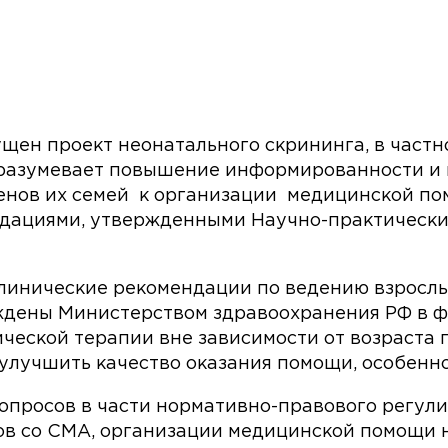
ущен проект неонатального скрининга, в част
дразумевает повышение информированности и 
ленов их семей к организации медицинской п
ндациями, утвержденными Научно-практически
 клинические рекомендации по ведению взросл
дены Министерством здравоохранения РФ в фе
ческой терапии вне зависимости от возраста 
 улучшить качество оказания помощи, особенн
опросов в части нормативно-правового регул
ов со СМА, организации медицинской помощи 