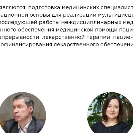
являются: подготовка медицинских специалис
зационной основы для реализации мультидисц
последующей работы междисциплинарных меди
онного обеспечения медицинской помощи паци
епрерывности лекарственной терапии пациенто
софинансирования лекарственного обеспечени