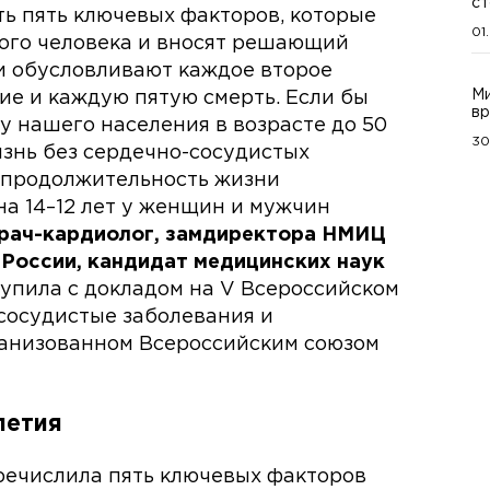
ст
ть пять ключевых факторов, которые
01
ого человека и вносят решающий
и обусловливают каждое второе
Ми
ие и каждую пятую смерть. Если бы
вр
 у нашего населения в возрасте до 50
30
изнь без сердечно-сосудистых
я продолжительность жизни
на 14–12 лет у женщин и мужчин
врач-кардиолог, замдиректора НМИЦ
 России, кандидат медицинских наук
упила с докладом на V Всероссийском
сосудистые заболевания и
ганизованном Всероссийским союзом
летия
речислила пять ключевых факторов