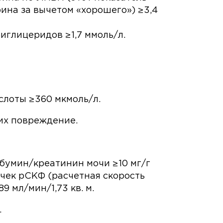
ина за вычетом «хорошего») ≥3,4
иглицеридов ≥1,7 ммоль/л.
слоты ≥360 мкмоль/л.
их повреждение.
бумин/креатинин мочи ≥10 мг/г
очек рСКФ (расчетная скорость
 мл/мин/1,73 кв. м.
.