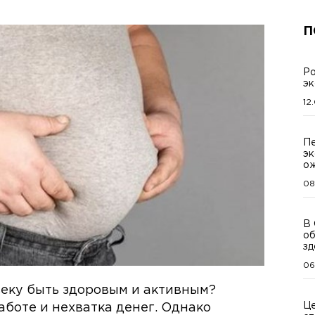
П
Ро
эк
12
Пе
эк
о
08
В 
об
зд
06
веку быть здоровым и активным?
Це
аботе и нехватка денег. Однако