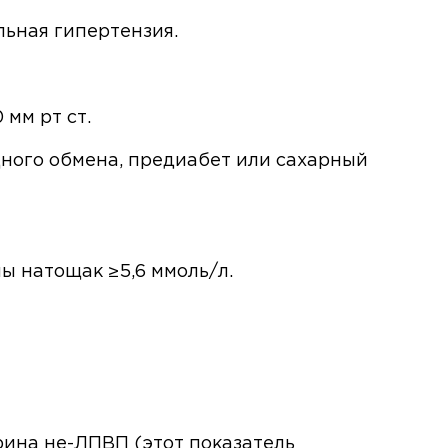
льная гипертензия.
 мм рт ст.
ного обмена, предиабет или сахарный
ны натощак ≥5,6 ммоль/л.
ина не-ЛПВП (этот показатель