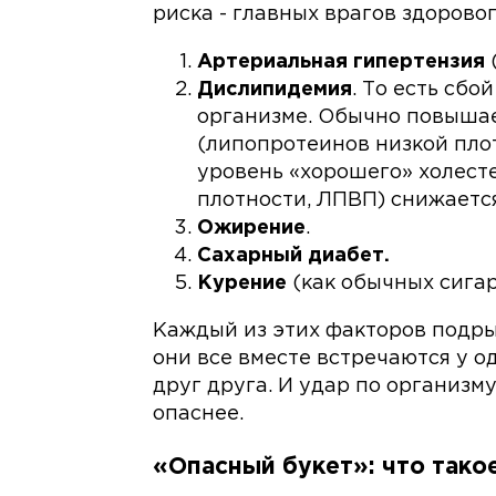
риска - главных врагов здоровог
Артериальная гипертензия
Дислипидемия
. То есть сбо
организме. Обычно повышае
(липопротеинов низкой пло
уровень «хорошего» холест
плотности, ЛПВП) снижается
Ожирение
.
Сахарный диабет.
Курение
(как обычных сигар
Каждый из этих факторов подрыв
они все вместе встречаются у о
друг друга. И удар по организм
опаснее.
«Опасный букет»: что тако