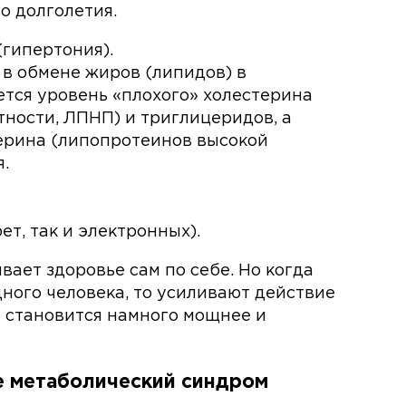
о долголетия.
(гипертония).
й в обмене жиров (липидов) в
тся уровень «плохого» холестерина
тности, ЛПНП) и триглицеридов, а
ерина (липопротеинов высокой
.
ет, так и электронных).
ает здоровье сам по себе. Но когда
дного человека, то усиливают действие
у становится намного мощнее и
е метаболический синдром