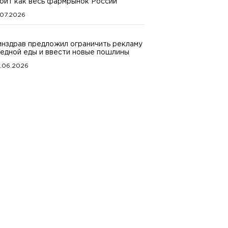
оит как весь фармрынок России
.07.2026
нздрав предложил ограничить рекламу
едной еды и ввести новые пошлины
.06.2026