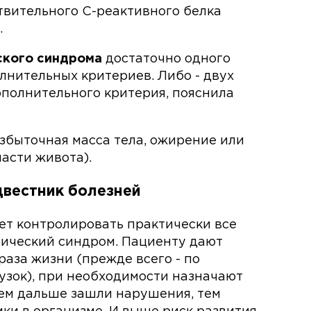
твительного С-реактивного белка
.
еского синдрома
достаточно одного
лнительных критериев. Либо - двух
ополнительного критерия, пояснила
избыточная масса тела, ожирение или
асти живота).
двестник болезней
т контролировать практически все
лический синдром. Пациенту дают
аза жизни (прежде всего - по
зок), при необходимости назначают
ем дальше зашли нарушения, тем