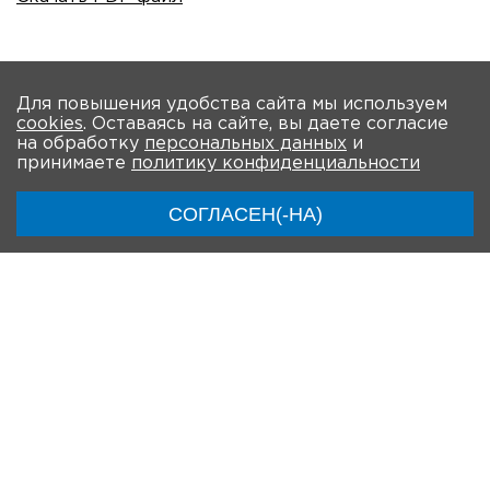
Для повышения удобства сайта мы используем
На главную
cookies
. Оставаясь на сайте, вы даете согласие
на обработку
персональных данных
и
принимаете
политику конфиденциальности
О мероприятии
Программа
Участники
СОГЛАСЕН(-НА)
Трансляции
Чат