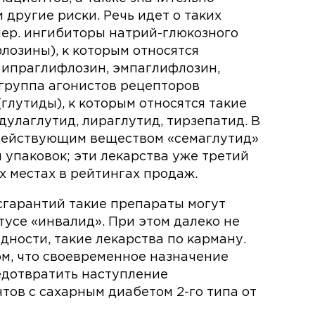
другие риски. Речь идет о таких
мер. ингибиторы натрий-глюкозного
лозины), к которым относятся
 ипраглифлозин, эмпаглифлозин,
 группа агонистов рецепторов
глутиды), к которым относятся такие
дулаглутид, лираглутид, тирзепатид. В
 действующим веществом «семаглутид»
 упаковок; эти лекарства уже третий
х местах в рейтингах продаж.
осгарантий такие препараты могут
тусе «инвалид». При этом далеко не
идности, такие лекарства по карману.
ом, что своевременное назначение
редотвратить наступление
тов с сахарным диабетом 2-го типа от