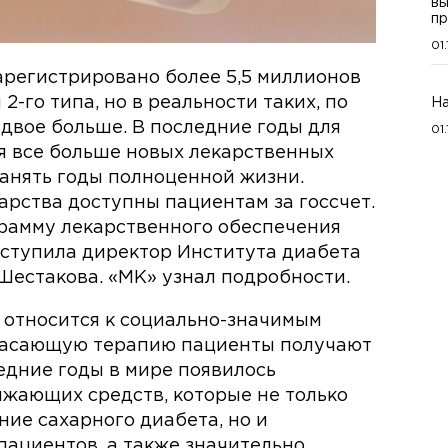
вы
пр
01
арегистрировано более 5,5 миллионов
-го типа, но в реальности таких, по
На
двое больше. В последние годы для
01
я все больше новых лекарственных
ранять годы полноценной жизни.
арства доступны пациентам за госсчет.
рамму лекарственного обеспечения
ыступила директор Института диабета
естакова. «МК» узнал подробности.
 относится к социально-значимым
пасающую терапию пациенты получают
ледние годы в мире появилось
жающих средств, которые не только
ие сахарного диабета, но и
пациентов, а также значительно