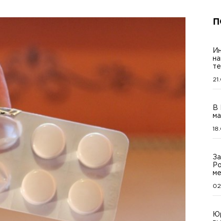
П
Ин
на
те
21
В 
ма
18
За
Ро
ме
02
Юр