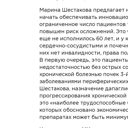
Марина Шестакова предлагает н
начать обеспечивать инновацио
ограниченное число пациентов 
повышен риск осложнений. Это ч
еще не исполнилось 60 лет, и у 
сердечно-сосудистыми и почечны
них нет инвалидности, права по
В первую очередь, это пациент
недостаточностью без острых со
хронической болезнью почек 3-й
заболеваниями периферических 
Шестакова, назначение дапагл
прогрессирования хронической б
это «наиболее трудоспособные 
которых обосновано экономичес
препаратах может быть минимум