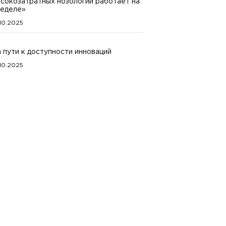
сокозатратных нозологий работает на
еделе»
.10.2025
 пути к доступности инноваций
.10.2025