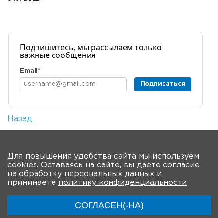
Подпишитесь, мы рассылаем только
важные сообщения
Email
*
Подписаться
Назад
Количество просмотров: 1
На главную
Для повышения удобства сайта мы используем
cookies
. Оставаясь на сайте, вы даете согласие
О Форуме
Участники
Программа
на обработку
персональных данных
и
принимаете
политику конфиденциальности
Модераторы
Материалы
Новости
СОГЛАСЕН(-НА)
Трансляции